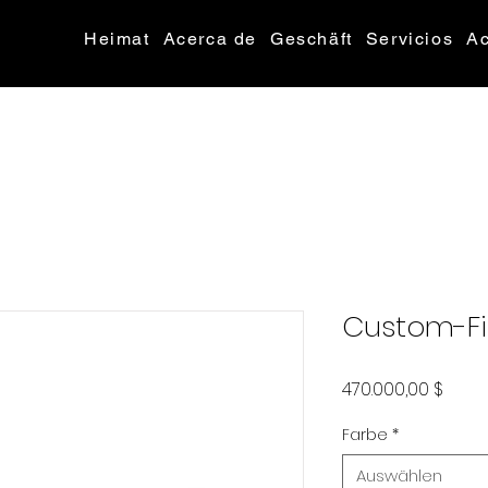
Heimat
Acerca de
Geschäft
Servicios
Ac
Custom-Fit
Preis
470.000,00 $
Farbe
*
Auswählen