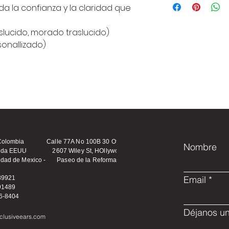
gratis
a la confianza y la claridad que
Para envios intern
se cotiza según la 
raslucido, morado traslucido)
sonallizado)
 Colombia Calle 77A No 100B 30 Ofc 101 *
Nombre
orida EEUU 2607 Wiley St, HOllywood FL, *
udad de Mexico - Paseo de la Reforma
Email
89921
91489
76-8404
Déjanos un
clusiveears.com