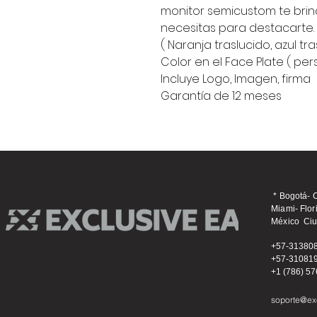
monitor semicustom te brind
necesitas para destacarte.
( Naranja traslucido, azul t
Color en el Face Plate ( per
Incluye Logo, Imagen, firma
Garantía de 12 meses
* Bogotá-
Miami- Fl
México Ci
+57-31380
+57-31081
+1 (786) 5
soporte@ex