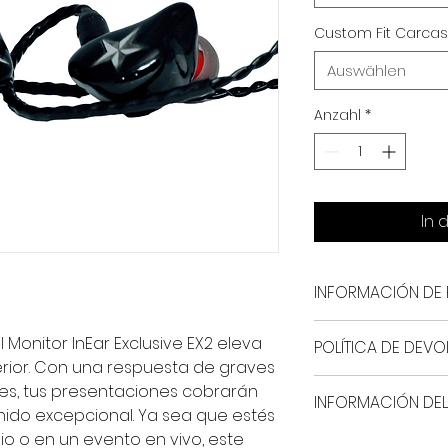
Custom Fit Carca
Auswählen
Anzahl
*
In 
INFORMACIÓN DE
Producto Por tall
l Monitor InEar Exclusive EX2 eleva
POLÍTICA DE DEV
foto
erior. Con una respuesta de graves
Dispositivo In Ear 
Por ser un produc
tes, tus presentaciones cobrarán
Especificaciones
INFORMACIÓN DEL
debe hacerse en p
nido excepcional. Ya sea que estés
Un Driver / Una Vía
Insonorización 27
io o en un evento en vivo, este
En Colombia los e