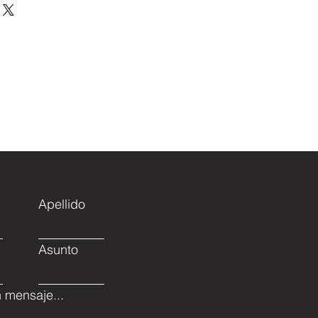
acionales se envia por fedex y
TRM del día.
Apellido
Asunto
 mensaje...