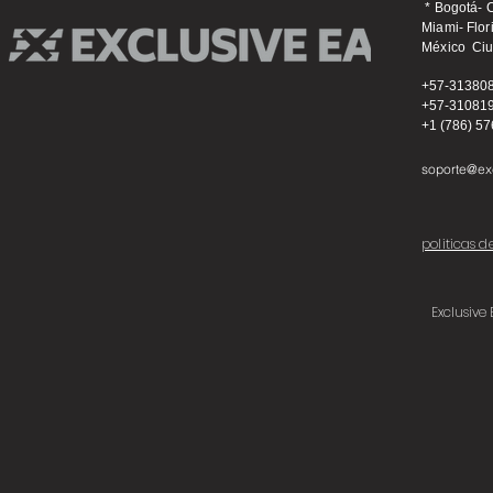
* Bogotá-
Miami- Fl
México Ci
+57-31380
+57-31081
+1 (786) 5
soporte@ex
politicas 
Exclusive