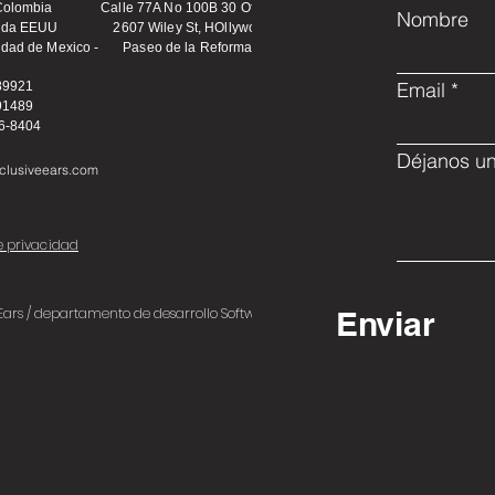
 Colombia Calle 77A No 100B 30 Ofc 101 *
Nombre
orida EEUU 2607 Wiley St, HOllywood FL, *
udad de Mexico - Paseo de la Reforma
Email
89921
91489
76-8404
Déjanos un
clusiveears.com
de privacidad
 Ears / departamento de desarrollo Software 2024
Enviar