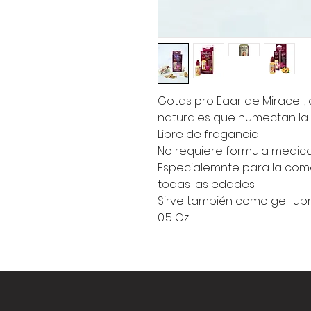
Gotas pro Eaar de Miracell,
naturales que humectan la p
Libre de fragancia
No requiere formula medic
Especialemnte para la come
todas las edades
Sirve también como gel lub
0.5 Oz.