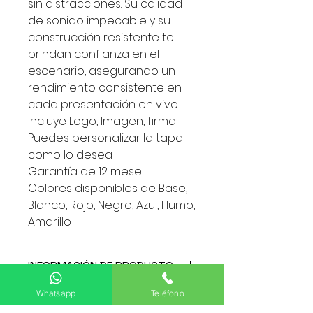
sin distracciones. Su calidad
de sonido impecable y su
construcción resistente te
brindan confianza en el
escenario, asegurando un
rendimiento consistente en
cada presentación en vivo.
Incluye Logo, Imagen, firma
Puedes personalizar la tapa
como lo desea
Garantía de 12 mese
Colores disponibles de Base,
Blanco, Rojo, Negro, Azul, Humo,
Amarillo
INFORMACIÓN DE PRODUCTO
Producto Por tallas, se toma por
Whatsapp
Teléfono
POLÍTICA DE DEVOLUCIÓN Y
medio de una foto