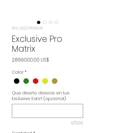
SKU: 202271061009
Exclusive Pro
Matrix
Precio
2.899.000,00 US$
Color
*
Que diseño deseas en tus
Exclusive Ears? (opcional)
0/500