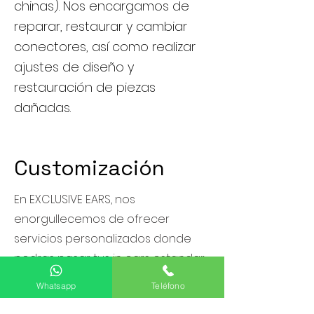
chinas). Nos encargamos de
reparar, restaurar y cambiar
conectores, así como realizar
ajustes de diseño y
restauración de piezas
dañadas.
Profesional
Customización
En EXCLUSIVE EARS, nos
enorgullecemos de ofrecer
servicios personalizados donde
podras pasar tus in ears estandar
a hechos a la medida ( solo para
Whatsapp
Teléfono
referencias de sonido profesional,