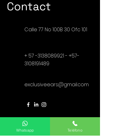
Contact
Calle 77 No 100B 30 Ofc 101
+
57 -3138089921
-
+57-
3108191489
exclusiveears@gmail.com
Nombre
Whatsapp
Teléfono