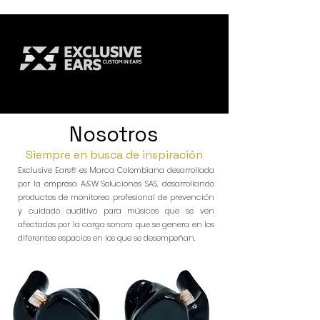
Nosotros
Siempre en busca de inspiración
Exclusive Ears® es Marca Colombiana desarrollada
por la empresa A&W Soluciones SAS, desarrollando
productos de monitoreo profesional de prevención
y cuidado auditivo para músicos que se ven
afectados por la carga sonora que se genera en los
diferentes espacios en los que se desempeñan.